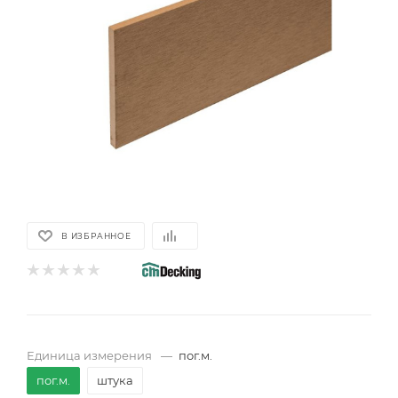
В ИЗБРАННОЕ
Единица измерения
—
пог.м.
пог.м.
штука