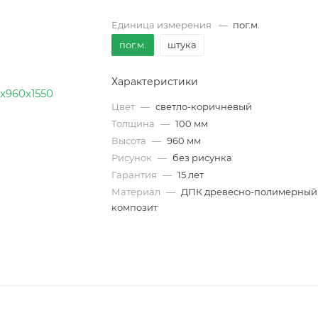
Единица измерения
—
пог.м.
пог.м.
штука
Характеристики
Цвет
—
светло-коричневый
Толщина
—
100 мм
Высота
—
960 мм
Рисунок
—
без рисунка
Гарантия
—
15 лет
Материал
—
ДПК древесно-полимерный
композит