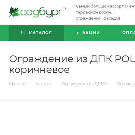
Самый большой ассортимен
террасной доски,
ограждений, фасадов
КАТАЛОГ
АКЦИИ
ОПЛ
Ограждение из ДПК POL
коричневое
—
—
—
Главная
Каталог
Ограждения из ДПК
Огражде