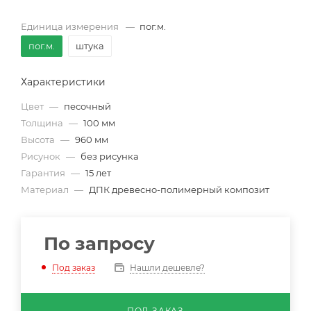
Единица измерения
—
пог.м.
пог.м.
штука
Характеристики
Цвет
—
песочный
Толщина
—
100 мм
Высота
—
960 мм
Рисунок
—
без рисунка
Гарантия
—
15 лет
Материал
—
ДПК древесно-полимерный композит
По запросу
Нашли дешевле?
Под заказ
ПОД ЗАКАЗ