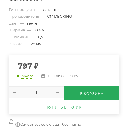
Тип продукта
—
лага дпк
Производитель
—
CM DECKING
Цвет
—
венге
Ширина
—
50 мм
В наличии
—
Да
Высота
—
28 мм
797
₽
Нашли дешевле?
Много
В КОРЗИНУ
КУПИТЬ В 1 КЛИК
Самовывоз со склада - бесплатно