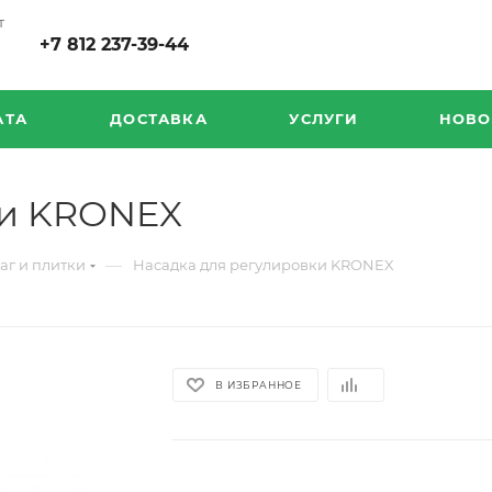
т
+7 812 237-39-44
АТА
ДОСТАВКА
УСЛУГИ
НОВО
ки KRONEX
—
аг и плитки
Насадка для регулировки KRONEX
В ИЗБРАННОЕ