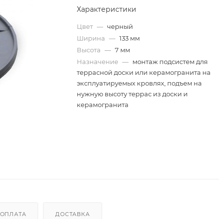
Характеристики
Цвет
—
черный
Ширина
—
133 мм
Высота
—
7 мм
Назначение
—
монтаж подсистем для
террасной доски или керамогранита на
эксплуатируемых кровлях, подъем на
нужную высоту террас из доски и
керамогранита
ОПЛАТА
ДОСТАВКА