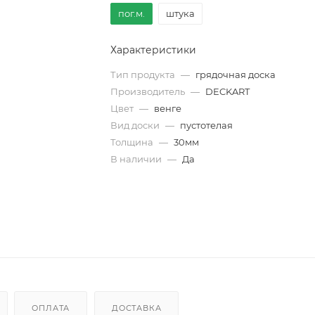
пог.м.
штука
Характеристики
Тип продукта
—
грядочная доска
Производитель
—
DECKART
Цвет
—
венге
Вид доски
—
пустотелая
Толщина
—
30мм
В наличии
—
Да
ОПЛАТА
ДОСТАВКА