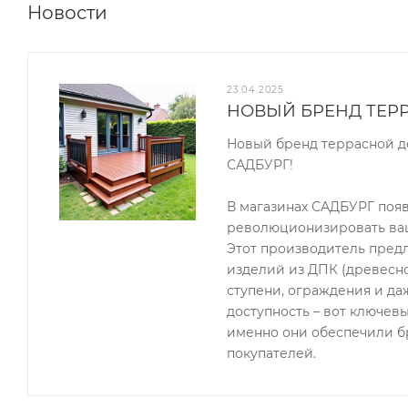
Новости
23.04.2025
НОВЫЙ БРЕНД ТЕР
Новый бренд террасной д
САДБУРГ!
В магазинах САДБУРГ поя
революционизировать ваш
Этот производитель пред
изделий из ДПК (древесно
ступени, ограждения и да
доступность – вот ключев
именно они обеспечили б
покупателей.