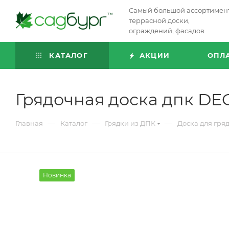
Самый большой ассортимен
террасной доски,
ограждений, фасадов
КАТАЛОГ
АКЦИИ
ОПЛ
Грядочная доска дпк DE
—
—
—
Главная
Каталог
Грядки из ДПК
Доска для гря
Новинка