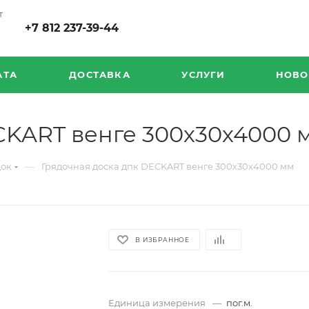
т
+7 812 237-39-44
АТА
ДОСТАВКА
УСЛУГИ
НОВО
CKART венге 300х30х4000 
—
док
Грядочная доска дпк DECKART венге 300х30х4000 мм
В ИЗБРАННОЕ
Единица измерения
—
пог.м.