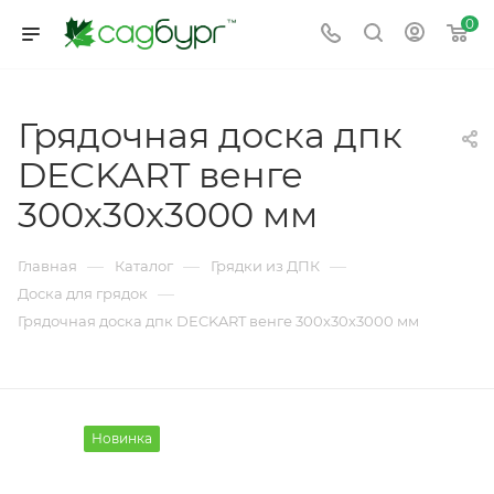
0
Грядочная доска дпк
DECKART венге
300х30х3000 мм
—
—
—
Главная
Каталог
Грядки из ДПК
—
Доска для грядок
Грядочная доска дпк DECKART венге 300х30х3000 мм
Новинка