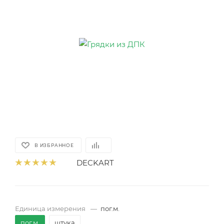
В ИЗБРАННОЕ
DECKART
Единица измерения
—
пог.м.
пог.м.
штука