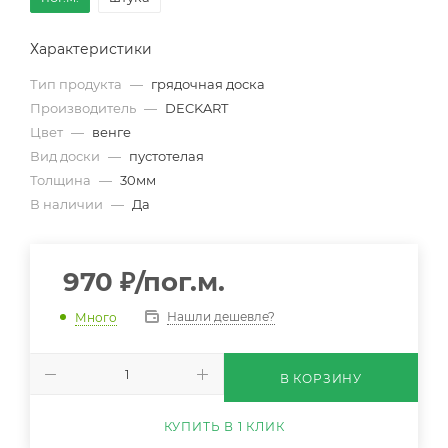
Характеристики
Тип продукта
—
грядочная доска
Производитель
—
DECKART
Цвет
—
венге
Вид доски
—
пустотелая
Толщина
—
30мм
В наличии
—
Да
970
₽
/пог.м.
Нашли дешевле?
Много
В КОРЗИНУ
КУПИТЬ В 1 КЛИК