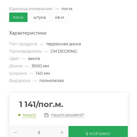
Единица измерения
—
пог.м.
пог.м.
штука
кв.м.
Характеристики
Тип продукта
—
террасная доска
Производитель
—
CM DECKING
Цвет
—
венге
Длина
—
3000 мм
Ширина
—
140 мм
Вид доски
—
полнотелая
1 141
/пог.м.
Нашли дешевле?
Много
В КОРЗИНУ