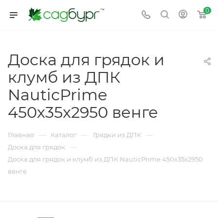
0
Доска для грядок и
клумб из ДПК
NauticPrime
450х35х2950 венге
—
—
—
Главная
Каталог
Грядки из ДПК
—
Доска для грядок
Доска для грядок и клумб из ДПК NauticPrime 450х35х2950
венге