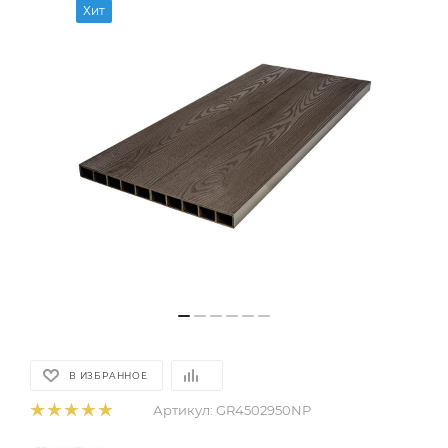
Хит
В ИЗБРАННОЕ
Артикул:
GR4502950NP