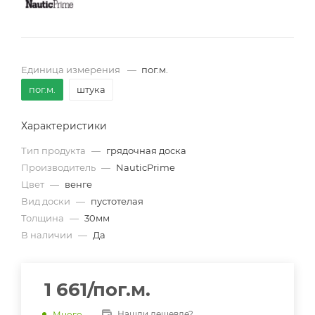
Единица измерения
—
пог.м.
пог.м.
штука
Характеристики
Тип продукта
—
грядочная доска
Производитель
—
NauticPrime
Цвет
—
венге
Вид доски
—
пустотелая
Толщина
—
30мм
В наличии
—
Да
1 661
/пог.м.
Нашли дешевле?
Много