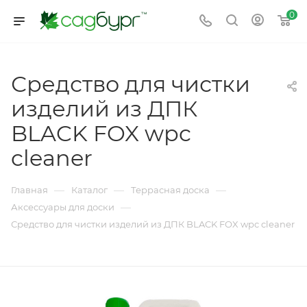
0
Средство для чистки
изделий из ДПК
BLACK FOX wpc
cleaner
—
—
—
Главная
Каталог
Террасная доска
—
Аксессуары для доски
Средство для чистки изделий из ДПК BLACK FOX wpc cleaner