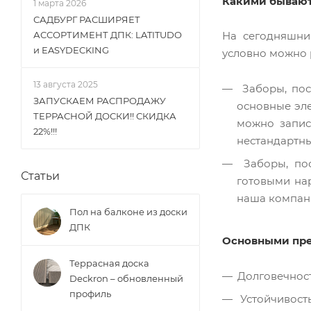
Какими бывают
1 марта 2026
САДБУРГ РАСШИРЯЕТ
На сегодняшни
АССОРТИМЕНТ ДПК: LATITUDO
и EASYDECKING
условно можно р
13 августа 2025
Заборы, пост
ЗАПУСКАЕМ РАСПРОДАЖУ
основные эле
ТЕРРАСНОЙ ДОСКИ!! СКИДКА
можно запис
22%!!!
нестандартны
Заборы, пос
Статьи
готовыми на
наша компан
Пол на балконе из доски
ДПК
Основными пре
Террасная доска
Долговечност
Deckron – обновленный
профиль
Устойчивость