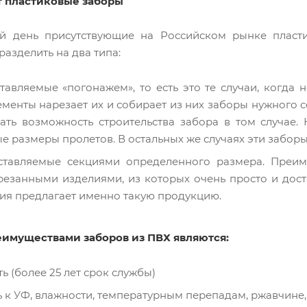
 пластиковые заборы
й день присутствующие на Российском рынке пласт
азделить на два типа:
авляемые «погонажем», то есть это те случаи, когда 
менты нарезает их и собирает из них заборы нужного 
ать возможность строительства забора в том случае.
е размеры пролетов. В остальных же случаях эти забор
тавляемые секциями определенного размера. Преиму
резанными изделиями, из которых очень просто и дост
ия предлагает именно такую продукцию.
имуществами заборов из ПВХ являются:
ь (более 25 лет срок службы)
 к УФ, влажности, температурным перепадам, ржавчине