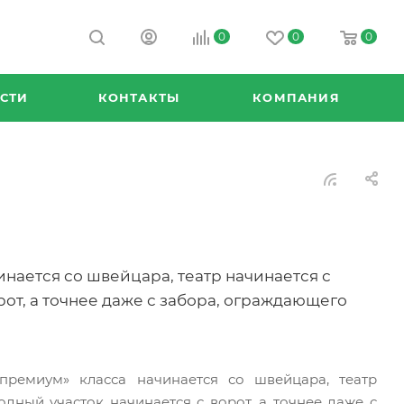
0
0
0
СТИ
КОНТАКТЫ
КОМПАНИЯ
нается со швейцара, театр начинается с
рот, а точнее даже с забора, ограждающего
ремиум» класса начинается со швейцара, театр
одный участок начинается с ворот, а точнее даже с