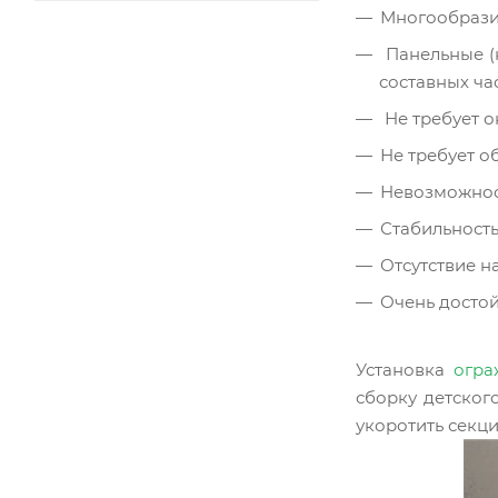
Многообрази
Панельные (
составных ча
Не требует о
Не требует о
Невозможнос
Стабильность
Отсутствие н
Очень достой
Установка
огра
сборку детског
укоротить секц