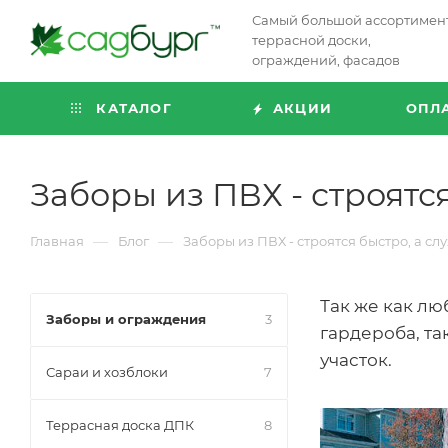
Самый большой ассортимен
террасной доски,
ограждений, фасадов
КАТАЛОГ
АКЦИИ
ОПЛ
Заборы из ПВХ - строятся
—
—
Главная
Блог
Заборы из ПВХ - строятся быстро, а слу
Так же как лю
Заборы и ограждения
3
гардероба, та
участок.
Сараи и хозблоки
7
Террасная доска ДПК
8