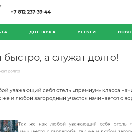
т
+7 812 237-39-44
АТА
ДОСТАВКА
УСЛУГИ
НОВО
 быстро, а служат долго!
жат долго!
бой уважающий себя отель «премиум» класса начи
к же и любой загородный участок начинается с во
Так же как любой уважающий себя отель «п
начинается с гардероба, так же и любой загор