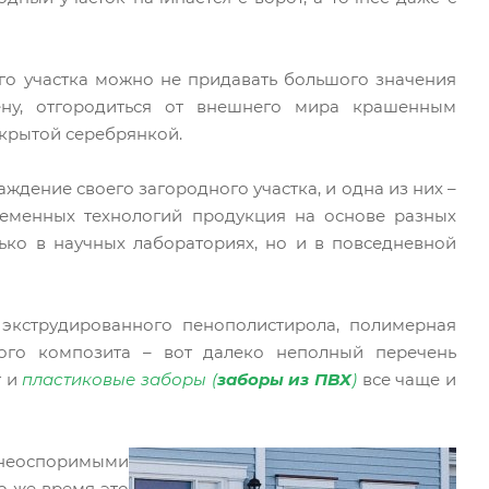
ого участка можно не придавать большого значения
ену, отгородиться от внешнего мира крашенным
окрытой серебрянкой.
ждение своего загородного участка, и одна из них –
ременных технологий продукция на основе разных
ько в научных лабораториях, но и в повседневной
 экструдированного пенополистирола, полимерная
ного композита – вот далеко неполный перечень
т и
пластиковые заборы (
заборы из ПВХ
)
все чаще и
неоспоримыми
о же время это