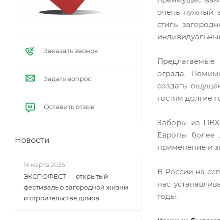
очень нужный э
стиль загород
индивидуальный
Заказать звонок
Предлагаемые
ограда. Помим
Задать вопрос
создать ощуще
гостям долгие г
Оставить отзыв
Заборы из ПВХ,
Европы более 
Новости
применение и з
14 марта 2026
В России на се
ЭКСПОФЕСТ — открытый
нас устанавлив
фестиваль о загородной жизни
годы.
и строительстве домов