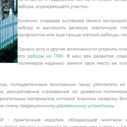
забора, ограждающего участок.
Конечно, создавая экстерьер своего загородн
забору и выстроить великую кирпичную ст
профлистом или еще проще «сеткой рабица», п
Однако есть и другие возможности устроить огра
это
заборы из ПВХ
. В наш век развития сов
полимеров надежно заняли свое место не тол
кна, полиуретановые монтажные пены, утеплитель из
ка, декоративные ограждения из древесно-полимер
роительных материалов, которые знакомы каждому. Во
на смену традиционному
деревянному штакетнику
.
Х - практичные изделия, обладающие многими 
 перед своими аналогами из металла или дерева и в т