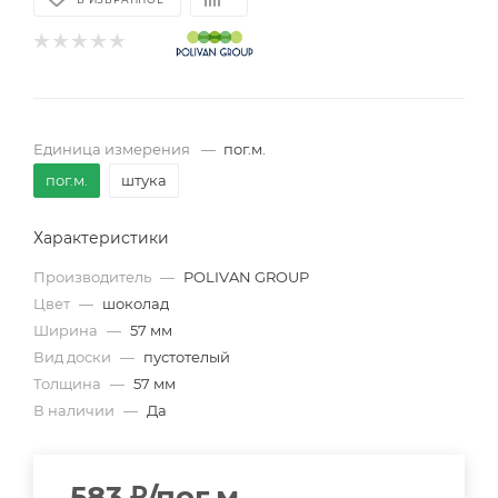
Единица измерения
—
пог.м.
пог.м.
штука
Характеристики
Производитель
—
POLIVAN GROUP
Цвет
—
шоколад
Ширина
—
57 мм
Вид доски
—
пустотелый
Толщина
—
57 мм
В наличии
—
Да
583
₽
/пог.м.