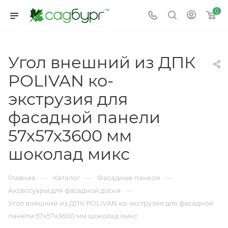
0
Угол внешний из ДПК
POLIVAN ко-
экструзия для
фасадной панели
57х57х3600 мм
шоколад микс
—
—
—
Главная
Каталог
Фасадные панели
—
Аксессуары для фасадной доски
Угол внешний из ДПК POLIVAN ко-экструзия для фасадной
панели 57х57х3600 мм шоколад микс