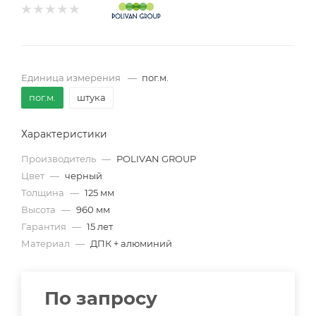
Единица измерения
—
пог.м.
пог.м.
штука
Характеристики
Производитель
—
POLIVAN GROUP
Цвет
—
черный
Толщина
—
125 мм
Высота
—
960 мм
Гарантия
—
15 лет
Материал
—
ДПК + алюминий
По запросу